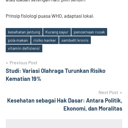
Prinsip fisiologi puasa WHO, adaptasi lokal.
kesehatan jantung
Kurang sayur
pencernaan rusak
pola makan
risiko kanker
sembelit kronis
Tags
vitamin defisiensi
Post
Previous Post
Studi: Variasi Olahraga Turunkan Risiko
navigation
Kematian 19%
Next Post
Kesehatan sebagai Hak Dasar: Antara Politik,
Ekonomi, dan Moralitas