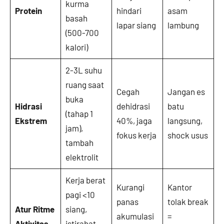
kurma
Protein
hindari
asam
basah
lapar siang
lambung
(500-700
kalori)
2-3L suhu
ruang saat
Cegah
Jangan es
buka
Hidrasi
dehidrasi
batu
(tahap 1
Ekstrem
40%, jaga
langsung,
jam),
fokus kerja
shock usus
tambah
elektrolit
Kerja berat
Kurangi
Kantor
pagi <10
panas
tolak break
Atur Ritme
siang,
akumulasi
=
Aktivitas
istirahat