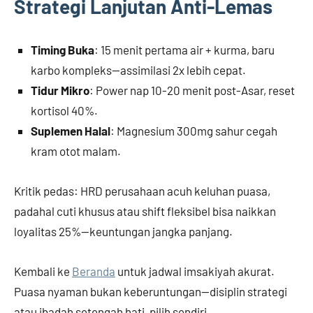
Strategi Lanjutan Anti-Lemas
Timing Buka
: 15 menit pertama air + kurma, baru
karbo kompleks—assimilasi 2x lebih cepat.
Tidur Mikro
: Power nap 10-20 menit post-Asar, reset
kortisol 40%.
Suplemen Halal
: Magnesium 300mg sahur cegah
kram otot malam.
Kritik pedas: HRD perusahaan acuh keluhan puasa,
padahal cuti khusus atau shift fleksibel bisa naikkan
loyalitas 25%—keuntungan jangka panjang.
Kembali ke
Beranda
untuk jadwal imsakiyah akurat.
Puasa nyaman bukan keberuntungan—disiplin strategi
atau ibadah setengah hati, pilih sendiri.