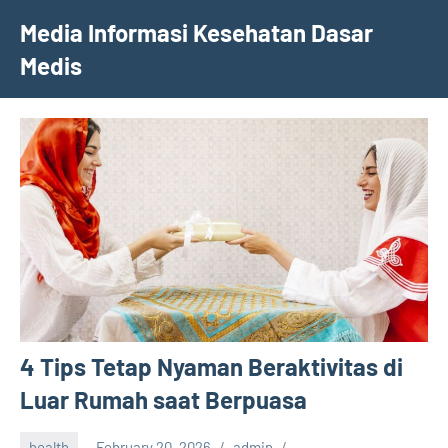
Skip
Media Informasi Kesehatan Dasar
to
Medis
content
4 Tips Tetap Nyaman Beraktivitas di
Luar Rumah saat Berpuasa
health
February 20, 2026
admin