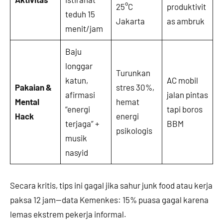
25°C
produktivit
teduh 15
Jakarta
as ambruk
menit/jam
Baju
longgar
Turunkan
katun,
AC mobil
Pakaian &
stres 30%,
afirmasi
jalan pintas
Mental
hemat
“energi
tapi boros
Hack
energi
terjaga” +
BBM
psikologis
musik
nasyid
Secara kritis, tips ini gagal jika sahur junk food atau kerja
paksa 12 jam—data Kemenkes: 15% puasa gagal karena
lemas ekstrem pekerja informal.