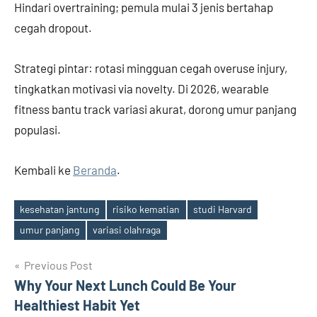
Hindari overtraining; pemula mulai 3 jenis bertahap
cegah dropout.
Strategi pintar: rotasi mingguan cegah overuse injury,
tingkatkan motivasi via novelty. Di 2026, wearable
fitness bantu track variasi akurat, dorong umur panjang
populasi.
Kembali ke
Beranda
.
kesehatan jantung
risiko kematian
studi Harvard
Tags
umur panjang
variasi olahraga
Post
Previous Post
Why Your Next Lunch Could Be Your
navigation
Healthiest Habit Yet