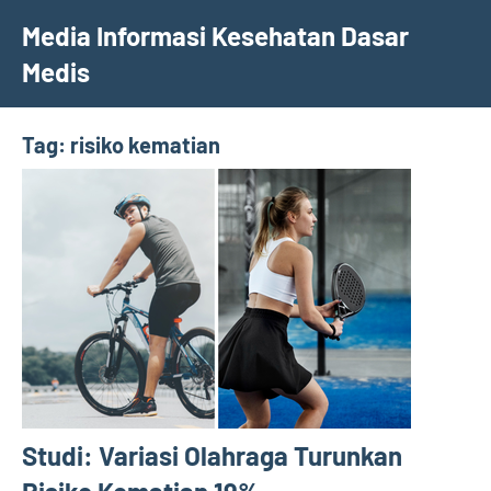
Skip
Media Informasi Kesehatan Dasar
to
Medis
content
Tag:
risiko kematian
Studi: Variasi Olahraga Turunkan